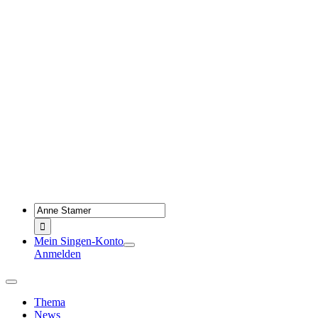
Zum
Inhalt
springen
Suche
nach:
Mein Singen-Konto
Anmelden
Toggle
Navigation
Thema
News