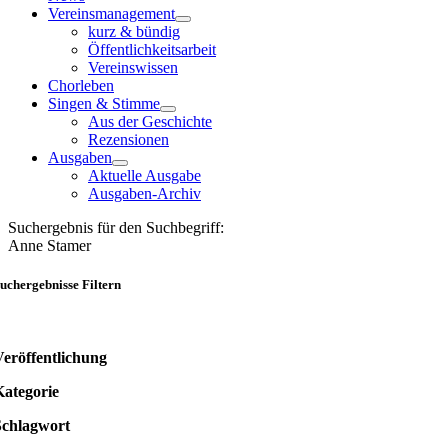
Vereinsmanagement
kurz & bündig
Öffentlichkeitsarbeit
Vereinswissen
Chorleben
Singen & Stimme
Aus der Geschichte
Rezensionen
Ausgaben
Aktuelle Ausgabe
Ausgaben-Archiv
Suchergebnis für den Suchbegriff:
Anne Stamer
uchergebnisse Filtern
Veröffentlichung
Kategorie
Schlagwort