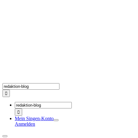
Zum
Inhalt
springen
Suche
nach:
Suche
nach:
Mein Singen-Konto
Anmelden