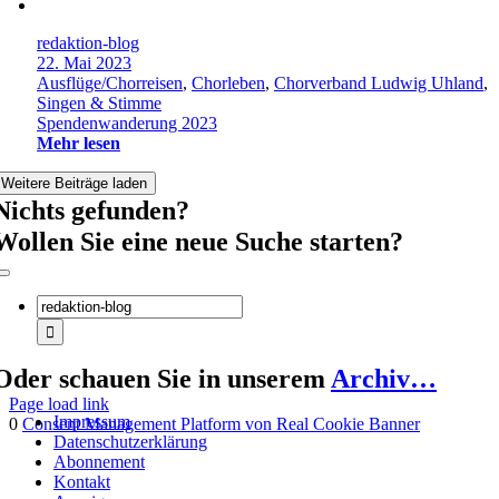
redaktion-blog
22. Mai 2023
Ausflüge/Chorreisen
,
Chorleben
,
Chorverband Ludwig Uhland
,
Singen & Stimme
Spendenwanderung 2023
Mehr lesen
Weitere Beiträge laden
Nichts gefunden?
Wollen Sie eine neue Suche starten?
Toggle
Navigation
Suche
nach:
Oder schauen Sie in unserem
Archiv…
Page load link
Impressum
0
Consent Management Platform von Real Cookie Banner
Datenschutzerklärung
Nach
Abonnement
oben
Kontakt