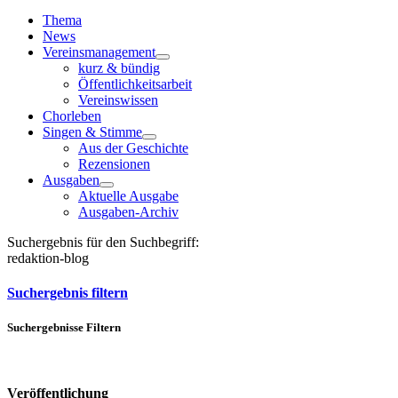
Toggle
Navigation
Thema
News
Vereinsmanagement
kurz & bündig
Öffentlichkeitsarbeit
Vereinswissen
Chorleben
Singen & Stimme
Aus der Geschichte
Rezensionen
Ausgaben
Aktuelle Ausgabe
Ausgaben-Archiv
Suchergebnis für den Suchbegriff:
redaktion-blog
Suchergebnis filtern
Suchergebnisse Filtern
Veröffentlichung