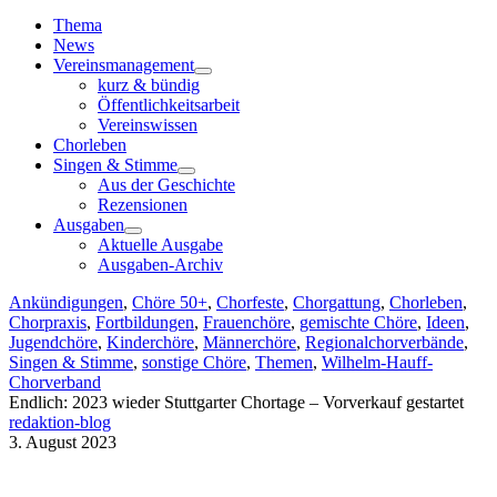
Toggle
Navigation
Thema
News
Vereinsmanagement
kurz & bündig
Öffentlichkeitsarbeit
Vereinswissen
Chorleben
Singen & Stimme
Aus der Geschichte
Rezensionen
Ausgaben
Aktuelle Ausgabe
Ausgaben-Archiv
Ankündigungen
,
Chöre 50+
,
Chorfeste
,
Chorgattung
,
Chorleben
,
Chorpraxis
,
Fortbildungen
,
Frauenchöre
,
gemischte Chöre
,
Ideen
,
Jugendchöre
,
Kinderchöre
,
Männerchöre
,
Regionalchorverbände
,
Singen & Stimme
,
sonstige Chöre
,
Themen
,
Wilhelm-Hauff-
Chorverband
Endlich: 2023 wieder Stuttgarter Chortage – Vorverkauf gestartet
redaktion-blog
3. August 2023