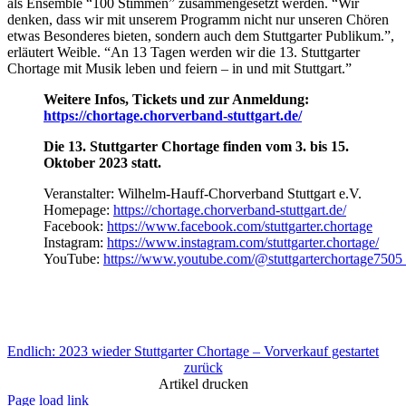
als Ensemble “100 Stimmen” zusammengesetzt werden. “Wir
denken, dass wir mit unserem Programm nicht nur unseren Chören
etwas Besonderes bieten, sondern auch dem Stuttgarter Publikum.”,
erläutert Weible. “An 13 Tagen werden wir die 13. Stuttgarter
Chortage mit Musik leben und feiern – in und mit Stuttgart.”
Weitere Infos, Tickets und zur Anmeldung:
https://chortage.chorverband-stuttgart.de/
Die 13. Stuttgarter Chortage finden vom 3. bis 15.
Oktober 2023 statt.
Veranstalter: Wilhelm-Hauff-Chorverband Stuttgart e.V.
Homepage:
https://chortage.chorverband-stuttgart.de/
Facebook:
https://www.facebook.com/stuttgarter.chortage
Instagram:
https://www.instagram.com/stuttgarter.chortage/
YouTube:
https://www.youtube.com/@stuttgarterchortage7505
Endlich: 2023 wieder Stuttgarter Chortage – Vorverkauf gestartet
zurück
Artikel drucken
Page load link