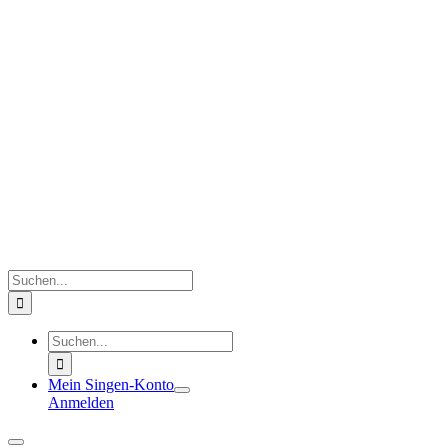
Zum
Inhalt
springen
Suche
nach:
Suche
nach:
Mein Singen-Konto
Anmelden