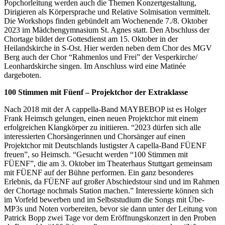
Popchorleitung werden auch die Themen Konzertgestaltung,
Dirigieren als Körpersprache und Relative Solmisation vermittelt.
Die Workshops finden gebündelt am Wochenende 7./8. Oktober
2023 im Mädchengymnasium St. Agnes statt. Den Abschluss der
Chortage bildet der Gottesdienst am 15. Oktober in der
Heilandskirche in S-Ost. Hier werden neben dem Chor des MGV
Berg auch der Chor “Rahmenlos und Frei” der Vesperkirche/
Leonhardskirche singen. Im Anschluss wird eine Matinée
dargeboten.
100 Stimmen mit Füenf – Projektchor der Extraklasse
Nach 2018 mit der A cappella-Band MAYBEBOP ist es Holger
Frank Heimsch gelungen, einen neuen Projektchor mit einem
erfolgreichen Klangkörper zu initiieren. “2023 dürfen sich alle
interessierten Chorsängerinnen und Chorsänger auf einen
Projektchor mit Deutschlands lustigster A capella-Band FÜENF
freuen”, so Heimsch. “Gesucht werden “100 Stimmen mit
FÜENF”, die am 3. Oktober im Theaterhaus Stuttgart gemeinsam
mit FÜENF auf der Bühne performen. Ein ganz besonderes
Erlebnis, da FÜENF auf großer Abschiedstour sind und im Rahmen
der Chortage nochmals Station machen.” Interessierte können sich
im Vorfeld bewerben und im Selbststudium die Songs mit Übe-
MP3s und Noten vorbereiten, bevor sie dann unter der Leitung von
Patrick Bopp zwei Tage vor dem Eröffnungskonzert in den Proben