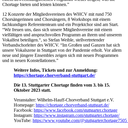
Chortage bieten und leisten können.”
12 Konzerte der Mitgliedsvereinen des WHCV mit rund 750
Chorsängerinnen und Chorsängern, 8 Workshops mit einem
fachkundigen Referententeam und ein Projektchor sind am Start.
“Wir freuen uns, dass sich unsere Mitgliedsvereine mit einem
vielfältigen und anspruchsvollen Programm an ihrem und unserem
Vokalfest beteiligen.“, so Stefan Weible, stellvertretender
Verbandschorleiter des WHCV. “Im Großen und Ganzen hat sich
unsere Vokalszene in Stuttgart von der Pandemie erholt. Vor allem
neue und jüngere Ensembles zeigen sich mit neuen Programmen
und in neuen Konstellationen.”
Weitere Infos, Tickets und zur Anmeldung:
https://chortage.chorverband-stuttgart.de/
Die 13. Stuttgarter Chortage finden vom 3. bis 15.
Oktober 2023 statt.
Veranstalter: Wilhelm-Hauff-Chorverband Stuttgart e.V.
Homepage:
https://chortage.chorverband-stuttgart.de/
Facebook:
https://www.facebook.com/stuttgarter.chortage
Instagram:
https://www.instagram.com/stuttgarter.chortage/
YouTube:
https://www.youtube.com/@stuttgarterchortage7505