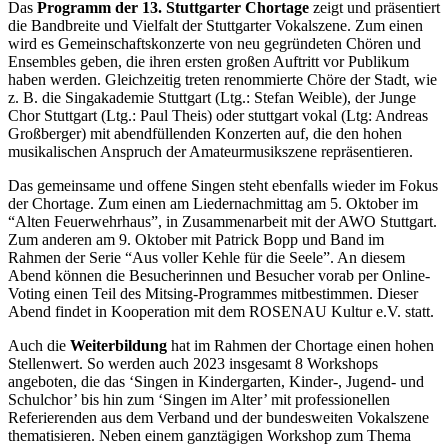
Das
Programm der 13. Stuttgarter Chortage
zeigt und präsentiert
die Bandbreite und Vielfalt der Stuttgarter Vokalszene. Zum einen
wird es Gemeinschaftskonzerte von neu gegründeten Chören und
Ensembles geben, die ihren ersten großen Auftritt vor Publikum
haben werden. Gleichzeitig treten renommierte Chöre der Stadt, wie
z. B. die Singakademie Stuttgart (Ltg.: Stefan Weible), der Junge
Chor Stuttgart (Ltg.: Paul Theis) oder stuttgart vokal (Ltg: Andreas
Großberger) mit abendfüllenden Konzerten auf, die den hohen
musikalischen Anspruch der Amateurmusikszene repräsentieren.
Das gemeinsame und offene Singen steht ebenfalls wieder im Fokus
der Chortage. Zum einen am Liedernachmittag am 5. Oktober im
“Alten Feuerwehrhaus”, in Zusammenarbeit mit der AWO Stuttgart.
Zum anderen am 9. Oktober mit Patrick Bopp und Band im
Rahmen der Serie “Aus voller Kehle für die Seele”. An diesem
Abend können die Besucherinnen und Besucher vorab per Online-
Voting einen Teil des Mitsing-Programmes mitbestimmen. Dieser
Abend findet in Kooperation mit dem ROSENAU Kultur e.V. statt.
Auch die
Weiterbildung
hat im Rahmen der Chortage einen hohen
Stellenwert. So werden auch 2023 insgesamt 8 Workshops
angeboten, die das ‘Singen in Kindergarten, Kinder-, Jugend- und
Schulchor’ bis hin zum ‘Singen im Alter’ mit professionellen
Referierenden aus dem Verband und der bundesweiten Vokalszene
thematisieren. Neben einem ganztägigen Workshop zum Thema