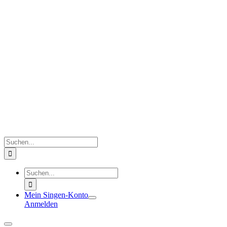
Zum
Inhalt
springen
Suche
nach:
Suche
nach:
Mein Singen-Konto
Anmelden