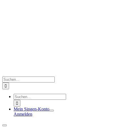
Zum
Inhalt
springen
Suche
nach:
Suche
nach:
Mein Singen-Konto
Anmelden