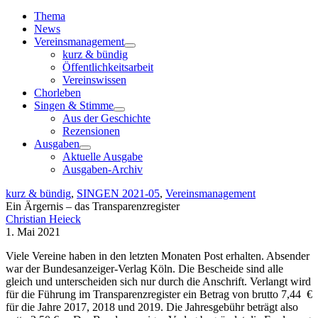
Toggle
Navigation
Thema
News
Vereinsmanagement
kurz & bündig
Öffentlichkeitsarbeit
Vereinswissen
Chorleben
Singen & Stimme
Aus der Geschichte
Rezensionen
Ausgaben
Aktuelle Ausgabe
Ausgaben-Archiv
kurz & bündig
,
SINGEN 2021-05
,
Vereinsmanagement
Ein Ärgernis – das Transparenzregister
Christian Heieck
1. Mai 2021
Viele Vereine haben in den letzten Monaten Post erhalten. Absender
war der Bundesanzeiger-Verlag Köln. Die Bescheide sind alle
gleich und unterscheiden sich nur durch die Anschrift. Verlangt wird
für die Führung im Transparenzregister ein Betrag von brutto 7,44 €
für die Jahre 2017, 2018 und 2019. Die Jahresgebühr beträgt also