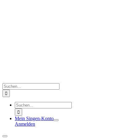
Zum
Inhalt
springen
Suche
nach:
Suche
nach:
Mein Singen-Konto
Anmelden