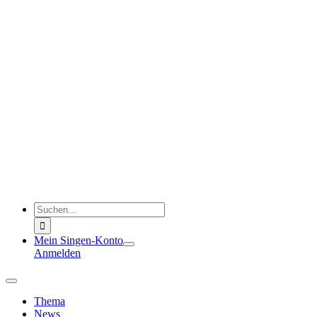
Zum
Inhalt
springen
Suche
nach:
Mein Singen-Konto
Anmelden
Toggle
Navigation
Thema
News