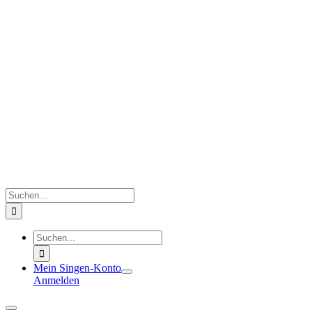
Zum
Inhalt
springen
Suche
nach:
Suche
nach:
Mein Singen-Konto
Anmelden