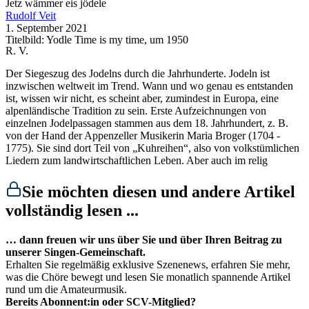
Jetz wämmer eis jödele
Rudolf Veit
1. September 2021
Titelbild: Yodle Time is my time, um 1950
R. V.
Der Siegeszug des Jodelns durch die Jahrhunderte. Jodeln ist
inzwischen weltweit im Trend. Wann und wo genau es entstanden
ist, wissen wir nicht, es scheint aber, zumindest in Europa, eine
alpenländische Tradition zu sein. Erste Aufzeichnungen von
einzelnen Jodelpassagen stammen aus dem 18. Jahrhundert, z. B.
von der Hand der Appenzeller Musikerin Maria Broger (1704 -
1775). Sie sind dort Teil von „Kuhreihen“, also von volkstümlichen
Liedern zum landwirtschaftlichen Leben. Aber auch im relig
Sie möchten diesen und andere Artikel
vollständig lesen ...
… dann freuen wir uns über Sie und über Ihren Beitrag zu
unserer Singen-Gemeinschaft.
Erhalten Sie regelmäßig exklusive Szenenews, erfahren Sie mehr,
was die Chöre bewegt und lesen Sie monatlich spannende Artikel
rund um die Amateurmusik.
Bereits Abonnent:in oder SCV-Mitglied?