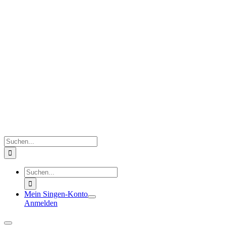
Zum
Inhalt
springen
Suche
nach:
Suche
nach:
Mein Singen-Konto
Anmelden