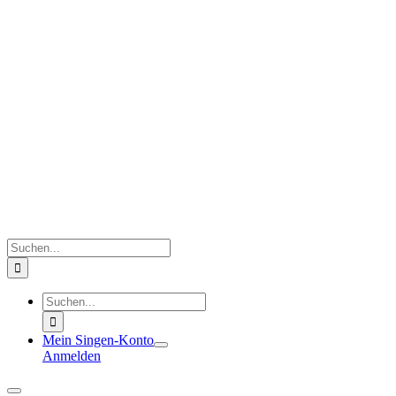
Zum
Inhalt
springen
Suche
nach:
Suche
nach:
Mein Singen-Konto
Anmelden