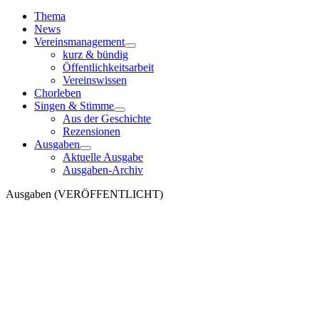
Toggle
Navigation
Thema
News
Vereinsmanagement
kurz & bündig
Öffentlichkeitsarbeit
Vereinswissen
Chorleben
Singen & Stimme
Aus der Geschichte
Rezensionen
Ausgaben
Aktuelle Ausgabe
Ausgaben-Archiv
Ausgaben (VERÖFFENTLICHT)