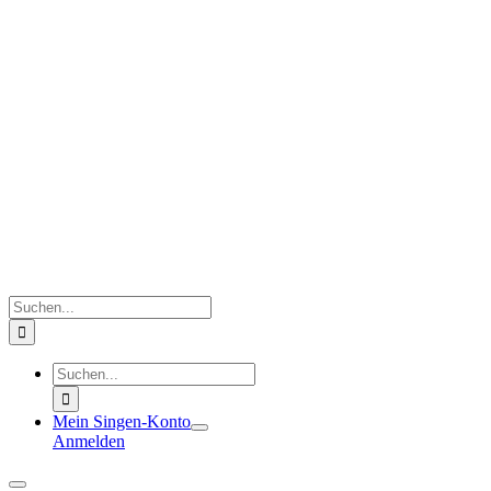
Zum
Inhalt
springen
Suche
nach:
Suche
nach:
Mein Singen-Konto
Anmelden