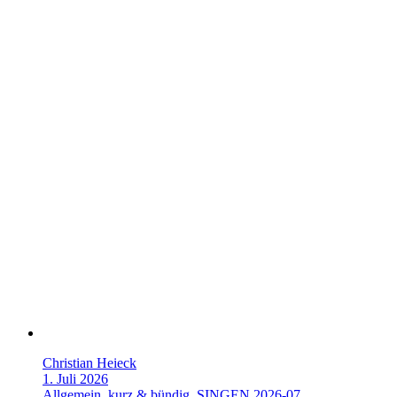
Christian Heieck
1. Juli 2026
Allgemein
,
kurz & bündig
,
SINGEN 2026-07
,