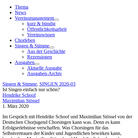
Toggle
Navigation
Thema
News
Vereinsmanagement
kurz & bündig
Öffentlichkeitsarbeit
Vereinswissen
Chorleben
Singen & Stimme
Aus der Geschichte
Rezensionen
Ausgaben
Aktuelle Ausgabe
Ausgaben-Archiv
Singen & Stimme
,
SINGEN 2020-03
Ist Singen einfach nur schön?
Hendrike Schoof
Maximilian Stössel
1. März 2020
Im Gespräch mit Hendrike Schoof und Maximilian Stössel von der
Deutschen Chorjugend Chorsingen kann was. Denn es kann
Erfolgserlebnisse verschaffen. Was Chorsingen für das
Selbstvertrauen der Kinder und Jugendlichen bewirken kann,