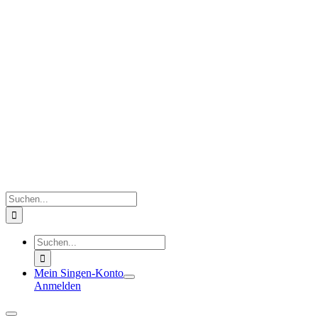
Zum
Inhalt
springen
Suche
nach:
Suche
nach:
Mein Singen-Konto
Anmelden